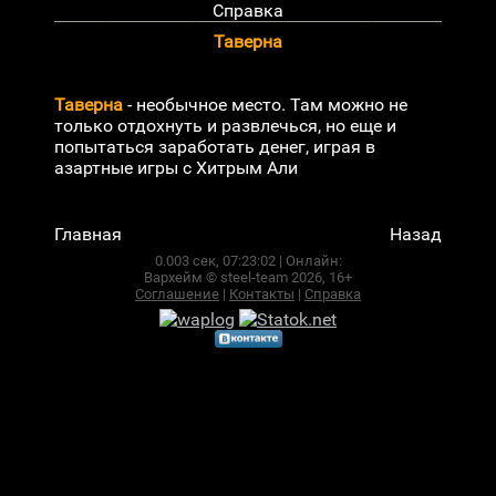
Справка
Таверна
Таверна
- необычное место. Там можно не
только отдохнуть и развлечься, но еще и
попытаться заработать денег, играя в
азартные игры с Хитрым Али
Главная
Назад
0.003 сек,
07:23:02
|
Онлайн:
Вархейм © steel-team 2026, 16+
Соглашение
|
Контакты
|
Справка