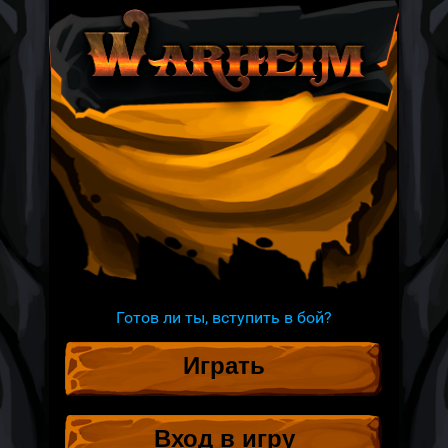
Готов ли ты, вступить в бой?
Играть
Вход в игру